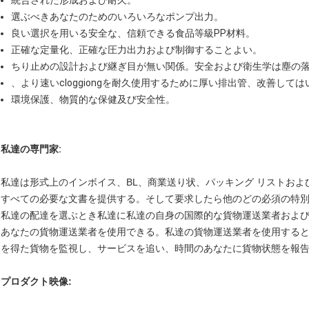
統合された形成および耐久。
選ぶべきあなたのためのいろいろなポンプ出力。
良い選択を用いる安全な、信頼できる食品等級PP材料。
正確な定量化、正確な圧力出力および制御することよい。
ちり止めの設計および継ぎ目が無い関係。安全および衛生学は塵の
、より速いcloggiongを耐久使用するために厚い排出管、改善して
環境保護、物質的な保健及び安全性。
私達の専門家
:
私達は形式上のインボイス、BL、商業送り状、パッキング リストお
すべての必要な文書を提供する。そして要求したら他のどの必須の特
私達の配達を選ぶとき私達に私達の自身の国際的な貨物運送業者およ
あなたの貨物運送業者を使用できる。私達の貨物運送業者を使用する
を得た貨物を監視し、サービスを追い、時間のあなたに貨物状態を報
プロダクト映像: