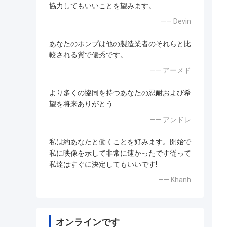
協力してもいいことを望みます。
—— Devin
あなたのポンプは他の製造業者のそれらと比
較される質で優秀です。
—— アーメド
より多くの協同を持つあなたの忍耐および希
望を将来ありがとう
—— アンドレ
私は約あなたと働くことを好みます。開始で
私に映像を示して非常に速かったです従って
私達はすぐに決定してもいいです!
—— Khanh
オンラインです