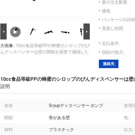
最小注文数量:
価格:
パッケージの詳細
受渡し時間:
支払条件:
大画像 :
10cc食品等級PPの蜂蜜のシロップのび
んディスペンサーは壁の閉鎖を肋骨で補強した
供給の能力:
連絡先
10cc食品等級PPの蜂蜜のシロップのびんディスペンサーは
説明
名前:
Sryupディスペンサー ポンプ
使用法
閉鎖:
骨がある壁
色:
材料:
プラスチック
出力: