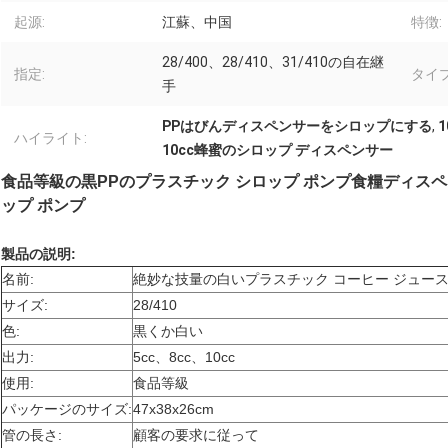
起源:
江蘇、中国
特徴:
28/400、28/410、31/410の自在継
指定:
タイプ
手
PPはびんディスペンサーをシロップにする
,
ハイライト:
10cc蜂蜜のシロップ ディスペンサー
食品等級の黒PPのプラスチック シロップ ポンプ食糧ディスペ
ップ ポンプ
製品の説明:
名前:
絶妙な技量の白いプラスチック コーヒー ジュースのシ
サイズ:
28/410
色:
黒くか白い
出力:
5cc、8cc、10cc
使用:
食品等級
パッケージのサイズ:
47x38x26cm
管の長さ:
顧客の要求に従って