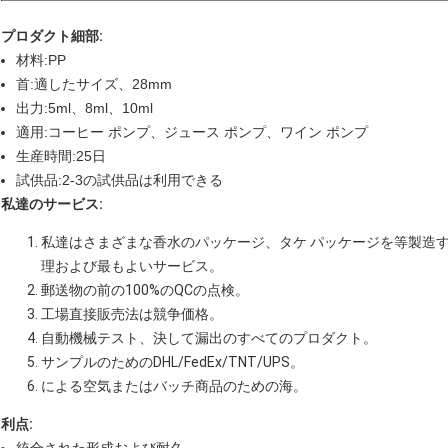
プロダクト細部:
材料:PP
首:適したサイズ、28mm
出力:5ml、8ml、10ml
適用:コーヒー ポンプ、ジュース ポンプ、ワイン ポンプ
生産時間:25日
試供品:2-3の試供品は利用できる
私達のサービス:
私達はさまざまな香水のパッケージ、タケ パッケージを等製造
理および最もよいサービス。
郵送物の前の100%のQCの点検。
工場直接販売法は競争価格。
自動機械テスト、決して漏出のすべてのプロダクト。
サンプルのためのDHL/FedEx/TNT/UPS。
による空気またはバッチ商品のための海。
利点: