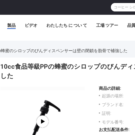
製品
ビデオ
わたしたち に つい て
工場 ツアー
品
PPの蜂蜜のシロップのびんディスペンサーは壁の閉鎖を肋骨で補強した
10cc食品等級PPの蜂蜜のシロップのびんデ
した
商品の詳細:
起源の場所:
ブランド名:
証明:
モデル番号:
お支払配送条件: