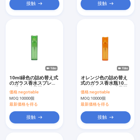
接触
接触
10ml緑色の詰め替え式
オレンジ色の詰め替え
のガラス香水スプレー
式のガラス香水瓶10ml
は香水の噴霧器をびん
の正方形の形の噴霧器
価格:
negotiable
価格:
negotiable
詰めにします
MOQ:
10000個
MOQ:
10000個
最新価格を得る
最新価格を得る
接触
接触