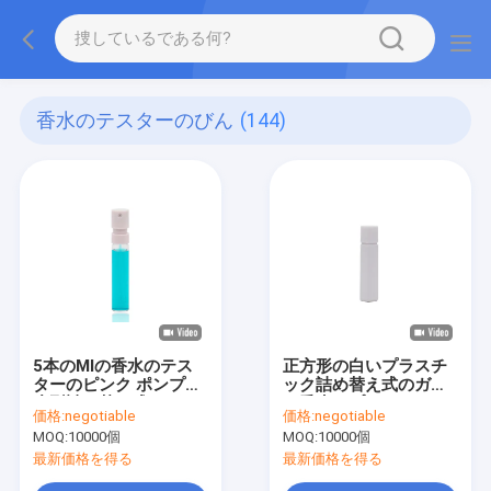
香水のテスターのびん
(144)
5本のMlの香水のテス
正方形の白いプラスチ
ターのピンク ポンプの
ック詰め替え式のガラ
小型詰め替え式のガラ
ス香水スプレーはスキ
価格:
negotiable
価格:
negotiable
ス香水スプレーのびん
ン ケアの包装をびん詰
MOQ:
10000個
MOQ:
10000個
のスナップ
めにします
最新価格を得る
最新価格を得る