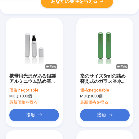
あなたの要件を与える
携帯用光沢がある銀製
指のサイズ5mlの詰め
アルミニウム詰め替え
替え式のガラス香水ス
式の香水スプレーのび
プレーは無光沢の緑の
価格:
negotiable
価格:
negotiable
んの底によって満たさ
香水のテスターをびん
MOQ:
1000個
MOQ:
1000個
れるタイプ
詰めにします
最新価格を得る
最新価格を得る
接触
接触