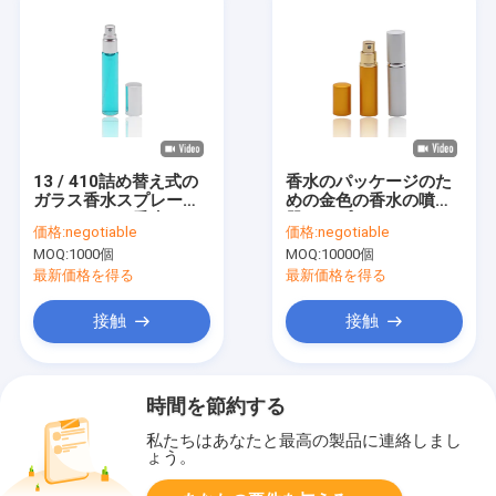
13 / 410詰め替え式の
香水のパッケージのた
ガラス香水スプレーは
めの金色の香水の噴霧
アルミニウム香水のス
器のスプレーのびんの
価格:
negotiable
価格:
negotiable
プレーヤーのびん10ml
構造5mlを補充して下
MOQ:
1000個
MOQ:
10000個
をびん詰めにします
さい
最新価格を得る
最新価格を得る
接触
接触
時間を節約する
私たちはあなたと最高の製品に連絡しまし
ょう。