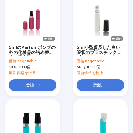
5mlのParfumポンプの
5ml小型普及した白い
外の化粧品の詰め替え
管状のプラスチック ス
式の香水瓶アルミニウ
プレーはバルク ブラン
価格:
negotiable
価格:
negotiable
ム
ドの香水のテスターを
MOQ:
1000個
MOQ:
10000個
びん詰めにします
最新価格を得る
最新価格を得る
接触
接触
家へ
製品
ビデオ