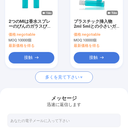
わたしたち に つい て
工場 ツアー
2つのMlは香水スプレ
プラスチック挿入物
ーのびんのガラスびん
2ml 5mlとの小さいガ
品質管理
のPefumeの詰め替え
ラス ガラスびんの香水
価格:
negotiable
価格:
negotiable
式のガラス噴霧器を取
のテスターを厚くして
MOQ:
10000個
MOQ:
10000個
り除きます
下さい
お問い合わせ
最新価格を得る
最新価格を得る
ニュース
接触
接触
事件
多くを見て下さい
空の口紅チューブ
メッセージ
迅速に返信します
香水のテスターのびん
精油のびん