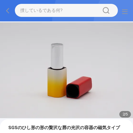
2
/
5
SGSのひし形の形の贅沢な唇の光沢の容器の磁気タイプ