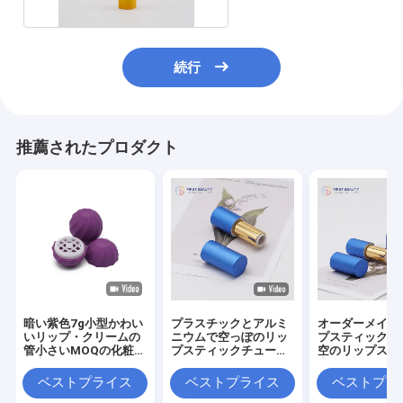
続行
推薦されたプロダクト
暗い紫色7g小型かわい
プラスチックとアルミ
オーダーメイド
いリップ・クリームの
ニウムで空っぽのリッ
プスティック包
管小さいMOQの化粧品
プスティックチューブ
空のリップステ
の容器の管
をカスタマイズできる
容器 (3.8g)
スナップオン
ベストプライス
ベストプライス
ベストプラ