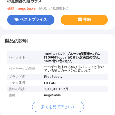
の点滴器の瓶ガラス
価格：negotiable
MOQ：10,000 PC
ベストプライス
接触
製品の説明
,
15mlコバルト ブルーの点滴器のびん
ハイライト
,
ISO9001cobaltの青い点滴器のびん
15ml青い色のびん
一つずつ包まれる伸びるパレットが付い
パッケージの詳細
ている輸出カートンに置かれて
ブランド名
First Beauty
モデル番号
FB-EODB
供給の能力
1,000,000 PC/月
価格
negotiable
多くを見て下さい