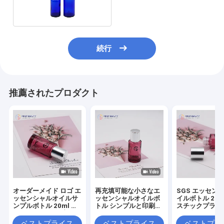
ブルーの色の点滴器の瓶ガ
ラス
続行
推薦されたプロダクト
オーダーメイド ロゴ エ
再充填可能な小さなエ
SGS エッセン
ッセンシャルオイルサ
ッセンシャルオイルボ
イルボトル 20m
ンプルボトル 20ml ド
トル シンプルと印刷表
スチックプラグ
ロッパーキャップ
面の処理
ラス丸
ベストプライス
ベストプライス
ベストプラ