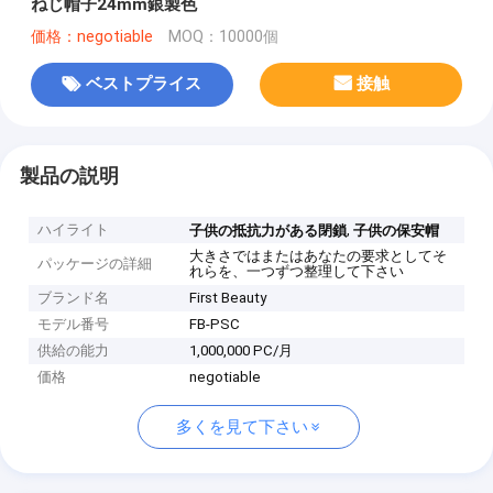
ねじ帽子24mm銀製色
価格：negotiable
MOQ：10000個
ベストプライス
接触
製品の説明
ハイライト
,
子供の抵抗力がある閉鎖
子供の保安帽
大きさではまたはあなたの要求としてそ
パッケージの詳細
れらを、一つずつ整理して下さい
ブランド名
First Beauty
モデル番号
FB-PSC
供給の能力
1,000,000 PC/月
価格
negotiable
多くを見て下さい